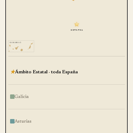
★
ESTATAL
CANARIAS
Ámbito Estatal · toda España
★
Galicia
Asturias