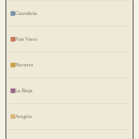
Cantabria
País Vasco
Navarra
La Rioja
Aragón